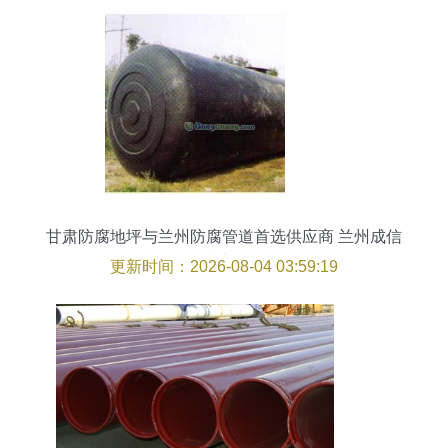
甘肃防腐地坪与兰州防腐管道首选供应商 兰州成信
玻璃钢
更新时间：2026-08-04 03:59:19