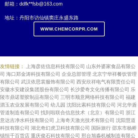
邮箱：ddfk**
fsb@163.com
地址：丹阳市访仙镇窦庄永盛东路
WWW.CHEMCORPR.COM
友情链接：
上海彦佐信息科技有限公司
山东外婆家食品有限公
司
海口郑金涛科技有限公司
企业总部管理
北京宁华祥餐饮管理
有限公司
武汉依思裳服饰有限公司
西安欣祥电气有限责任公司
安徽水安建设集团股份有限公司
长沙爱奇文化传播有限公司
乐
陵市鼎诺塑胶制品有限公司
三明市顺意网络科技有限公司
福建
泗玉农业发展有限公司
幼儿园
沈阳比索科技有限公司
河北华盾
管道制造有限公司
找到啦联合信息技术（北京）有限公司
浙江
意达吉净水科技有限公司
上海奇天激光技术有限公司
沈阳慧道
科技有限公司
湖北奇幻虎卫科技有限公司
国际旅行
邵东市杨桥
镇恒千百货店
重庆俊石科技有限公司
邢台旭淼机械制造有限公