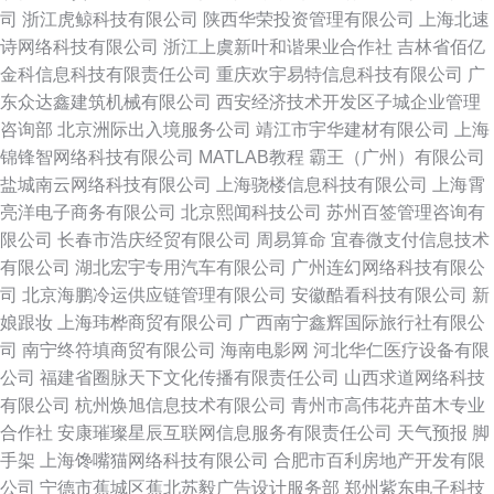
司
浙江虎鲸科技有限公司
陕西华荣投资管理有限公司
上海北速
诗网络科技有限公司
浙江上虞新叶和谐果业合作社
吉林省佰亿
金科信息科技有限责任公司
重庆欢宇易特信息科技有限公司
广
东众达鑫建筑机械有限公司
西安经济技术开发区子城企业管理
咨询部
北京洲际出入境服务公司
靖江市宇华建材有限公司
上海
锦锋智网络科技有限公司
MATLAB教程
霸王（广州）有限公司
盐城南云网络科技有限公司
上海骁楼信息科技有限公司
上海霄
亮洋电子商务有限公司
北京熙闻科技公司
苏州百签管理咨询有
限公司
长春市浩庆经贸有限公司
周易算命
宜春微支付信息技术
有限公司
湖北宏宇专用汽车有限公司
广州连幻网络科技有限公
司
北京海鹏冷运供应链管理有限公司
安徽酷看科技有限公司
新
娘跟妆
上海玮桦商贸有限公司
广西南宁鑫辉国际旅行社有限公
司
南宁终符填商贸有限公司
海南电影网
河北华仁医疗设备有限
公司
福建省圈脉天下文化传播有限责任公司
山西求道网络科技
有限公司
杭州焕旭信息技术有限公司
青州市高伟花卉苗木专业
合作社
安康璀璨星辰互联网信息服务有限责任公司
天气预报
脚
手架
上海馋嘴猫网络科技有限公司
合肥市百利房地产开发有限
公司
宁德市蕉城区蕉北苏毅广告设计服务部
郑州紫东电子科技